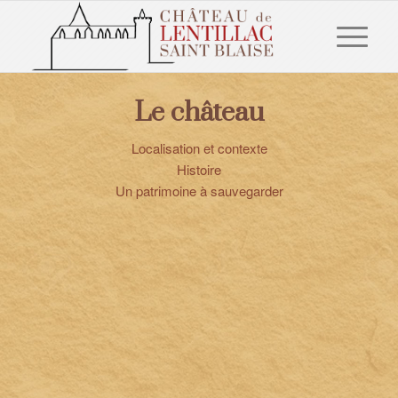
Please set a mobile device fallback image for this video in your
Le château
wordpress backend
Localisation et contexte
Histoire
Un patrimoine à sauvegarder