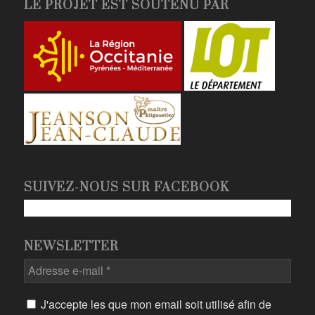
LE PROJET EST SOUTENU PAR
SUIVEZ-NOUS SUR FACEBOOK
NEWSLETTER
Adresse
e-
mail
J'accepte les que mon email soit utilisé afin de
*